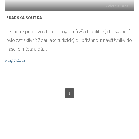
Vloženo 01.08.2011
ŽĎÁRSKÁ SOUTKA
Jednou z priorit volebních programů všech politických uskupení
bylo zatraktivnit Žďár jako turistický cíl, přitáhnout návštěvníky do
našeho města a dát…
Celý článek
1