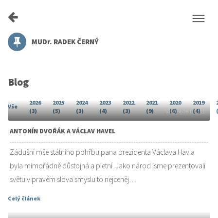
MUDr. RADEK ČERNÝ
Blog
2026
2025
2024
2023
2022
2021
2020
2019
Vše
(3)
(5)
(3)
(4)
(3)
(9)
(6)
(4)
Vloženo 28.12.2011
ANTONÍN DVOŘÁK A VÁCLAV HAVEL
Zádušní mše státního pohřbu pana prezidenta Václava Havla
byla mimořádně důstojná a pietní. Jako národ jsme prezentovali
světu v pravém slova smyslu to nejceněj…
Celý článek