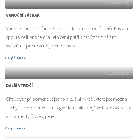
Vloženo 01.08.2011
VÁNOČNÍ ZÁZRAK
Vánoce jsou v křesťanské tradici oslavou narození Ježíše Krista a
spolu s Velikonocemi a Letnicemi patří k nejvýznamnějším
svátkům. I pro nevěřící je tento čas sv…
Celý článek
Vloženo 01.08.2011
DALŠÍ VÝROČÍ
Chtěl bych připomenout jedno aktuální výročí, které jste možná
zachytili letmo v mediích. Legendární pilot bojů ze II. světové války
a znamenitý člověk, gener…
Celý článek