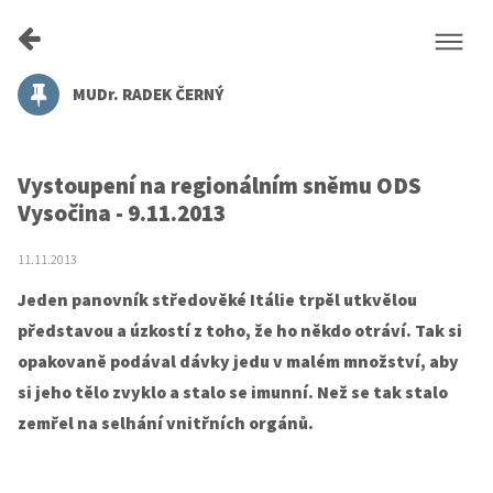
MUDr. RADEK ČERNÝ
Vystoupení na regionálním sněmu ODS
Vysočina - 9.11.2013
11.11.2013
Jeden panovník středověké Itálie trpěl utkvělou
představou a úzkostí z toho, že ho někdo otráví. Tak si
opakovaně podával dávky jedu v malém množství, aby
si jeho tělo zvyklo a stalo se imunní. Než se tak stalo
zemřel na selhání vnitřních orgánů.