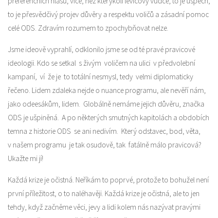
preferenčních hlasů, více, než kterýkoli levicový vůdce, to je úspěch,
to je přesvědčivý projev důvěry a respektu voličů a zásadní pomoc
celé ODS. Zdravím rozumem to zpochybňovat nelze.
Jsme ideově vyprahlí, odklonilo jsme se od té pravé pravicové
ideologii. Kdo se setkal s živým voličem na ulici v předvolební
kampaní, ví že je to totální nesmysl, tedy velmi diplomaticky
řečeno. Lidem zdaleka nejde o nuance programu, ale nevěří nám,
jako odeesákům, lidem. Globálně nemáme jejich důvěru, značka
ODS je ušpiněná. A po některých smutných kapitolách a obdobích
temna z historie ODS se ani nedivím. Který odstavec, bod, věta,
v našem programu je tak osudově, tak fatálně málo pravicová?
Ukažte mi jí!
Každá krize je očistná. Neříkám to poprvé, protože to bohužel není
první příležitost, o to naléhavěji. Každá krize je očistná, ale to jen
tehdy, když začněme věci, jevy a lidi kolem nás nazývat pravými