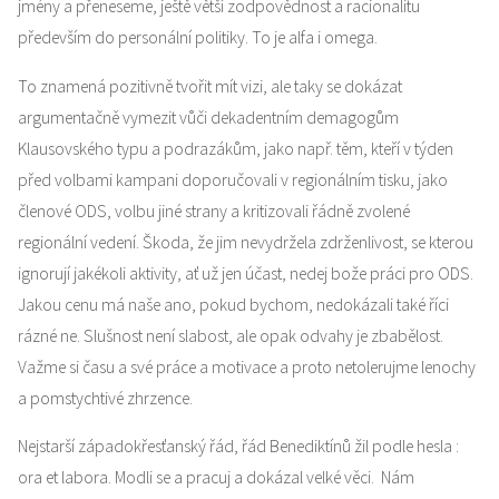
jmény a přeneseme, ještě větší zodpovědnost a racionalitu
především do personální politiky. To je alfa i omega.
To znamená pozitivně tvořit mít vizi, ale taky se dokázat
argumentačně vymezit vůči dekadentním demagogům
Klausovského typu a podrazákům, jako např. těm, kteří v týden
před volbami kampani doporučovali v regionálním tisku, jako
členové ODS, volbu jiné strany a kritizovali řádně zvolené
regionální vedení. Škoda, že jim nevydržela zdrženlivost, se kterou
ignorují jakékoli aktivity, ať už jen účast, nedej bože práci pro ODS.
Jakou cenu má naše ano, pokud bychom, nedokázali také říci
rázné ne. Slušnost není slabost, ale opak odvahy je zbabělost.
Važme si času a své práce a motivace a proto netolerujme lenochy
a pomstychtivé zhrzence.
Nejstarší západokřesťanský řád, řád Benediktínů žil podle hesla :
ora et labora. Modli se a pracuj a dokázal velké věci. Nám