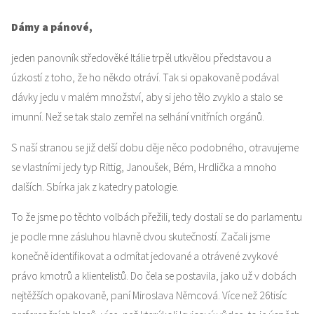
Dámy a pánové,
jeden panovník středověké Itálie trpěl utkvělou představou a
úzkostí z toho, že ho někdo otráví. Tak si opakovaně podával
dávky jedu v malém množství, aby si jeho tělo zvyklo a stalo se
imunní. Než se tak stalo zemřel na selhání vnitřních orgánů.
S naší stranou se již delší dobu děje něco podobného, otravujeme
se vlastními jedy typ Rittig, Janoušek, Bém, Hrdlička a mnoho
dalších. Sbírka jak z katedry patologie.
To že jsme po těchto volbách přežili, tedy dostali se do parlamentu
je podle mne zásluhou hlavně dvou skutečností. Začali jsme
konečně identifikovat a odmítat jedované a otrávené zvykové
právo kmotrů a klientelistů. Do čela se postavila, jako už v dobách
nejtěžších opakovaně, paní Miroslava Němcová. Více než 26tisíc