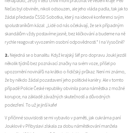
nenapadlo, že by v této chvíli mohl pracovat ve vedení kraje. Petr
Nečas byl obviněn, nikoli odsouzen, ale jeho vláda padla, tak jak to
žádal předseda ČSSD Sobotka, který na ideové konferenci svým
spolustraníkům kázal: „Lidé od nás očekávají, že se k případným
skandálům vždy postavíme jasně, bez kličkování a budeme na ně
rychle reagovat vyvozením osobní odpovědnosti.“ I na Vysočině?
2.
Nejedná se o banalitu. Když krajský šéf pro dopravu Joukl jezdil
několik týdnů bez poznávací značky na svém voze, přišel po
upozornění novinářů na krátko o řidičský průkaz. Není mi známo,
že by někdo žádal pozastavení jeho politické kariéry. Ale v tomto
případě Policie České republiky obvinila pana náměstka z možné
korupce, na základě závažných skutečností a důvodných
podezření. To už je jinší kafe!
V příčinné souvislosti se mi vybavilo v paměti, jak cukrárna paní
Jouklové v Přibyslavi získala za dobu náměstkování manžela