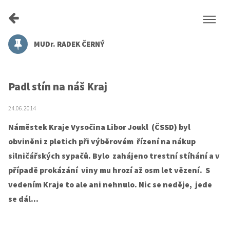
MUDr. RADEK ČERNÝ
Padl stín na náš Kraj
24.06.2014
Náměstek Kraje Vysočina Libor Joukl (ČSSD) byl
obviněni z pletich při výběrovém řízení na nákup
silničářských sypačů. Bylo zahájeno trestní stíhání a v
případě prokázání viny mu hrozí až osm let vězení. S
vedením Kraje to ale ani nehnulo. Nic se neděje, jede
se dál...