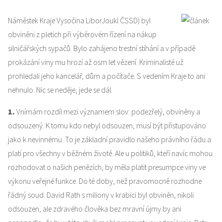
Náměstek Kraje Vysočina LiborJoukl ČSSD) byl
obviněni z pletich při výběrovém řízení na nákup
silničářských sypačů. Bylo zahájeno trestní stíhání a v případě
prokázání viny mu hrozí až osm let vězení. Kriminalisté už
prohledali jeho kancelář, dům a počítače. S vedením Kraje to ani
nehnulo. Nic se neděje, jede se dál.
1.
Vnímám rozdíl mezi významem slov: podezřelý, obviněny a
odsouzený. K tomu kdo nebyl odsouzen, musí být přistupováno
jako k nevinnému. To je základní pravidlo našeho právního řádu a
platí pro všechny v běžném životě. Ale u politiků, kteří navíc mohou
rozhodovat o našich penězích, by měla platit presumpce viny ve
výkonu veřejné funkce. Do té doby, než pravomocně rozhodne
řádný soud. David Rath s miliony v krabici byl obviněn, nikoli
odsouzen, ale zdravého člověka bez mravní újmy by ani